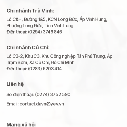
Chi nhánh Trà Vinh:
Lô C&H, Đường 1&5, KCN Long Đức, Ấp Vĩnh Hưng,
Phường Long Đức, Tỉnh Vĩnh Long
Điện thoại: (0294) 3746 846
Chi nhánh Củ Chi:
Lô C3-2, Khu C3, Khu Công nghiệp Tân Phú Trung, Ấp
Trạm Bơm, Xã Củ Chi, Hồ Chí Minh
Điện thoại: (0283) 6203 414
Liên hệ
Số điện thoại: (0274) 3752 590
Email: contact.davn@yev.vn
Mạng xã hội